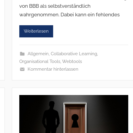
von BBB als selbstverständlich
wahrgenommen. Dabei kann ein fehlendes
Weiterlesen
Allgemein
,
Collaborative Learning
,
Organisational Tools
,
Webtools
Kommentar hinterlassen