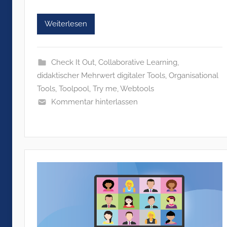
Weiterlesen
Check It Out
,
Collaborative Learning
,
didaktischer Mehrwert digitaler Tools
,
Organisational
Tools
,
Toolpool
,
Try me
,
Webtools
Kommentar hinterlassen