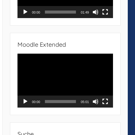
00:00
01:49
Moodle Extended
Video-
Player
00:00
05:01
Suche