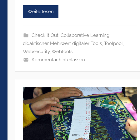
Weiterlesen
Check It Out
,
Collaborative Learning
,
didaktischer Mehrwert digitaler Tools
,
Toolpool
,
Websecurity
,
Webtools
Kommentar hinterlassen