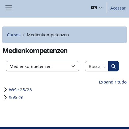
Ir para o conteúdo principal
Acessar
Painel lateral
Cursos
Medienkompetenzen
Medienkompetenzen
Buscar cu
Categorias de Cursos
Buscar 
Expandir tudo
WiSe 25/26
SoSe26