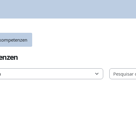
kompetenzen
enzen
as