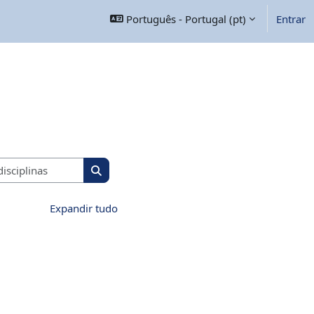
Português - Portugal ‎(pt)‎
Entrar
Pesquisar disciplinas
Pesquisar disciplinas
Expandir tudo