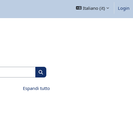
Italiano ‎(it)‎
Login
Cerca corsi
Cerca corsi
Espandi tutto