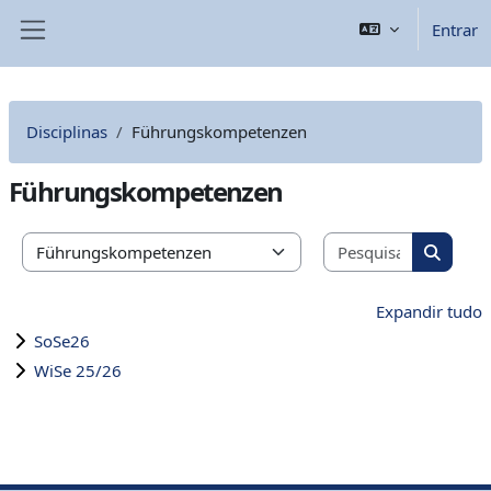
Ir para o conteúdo principal
Entrar
Painel lateral
Disciplinas
Führungskompetenzen
Führungskompetenzen
Pesquisar 
Categorias de disciplinas
Pesquis
Expandir tudo
SoSe26
WiSe 25/26