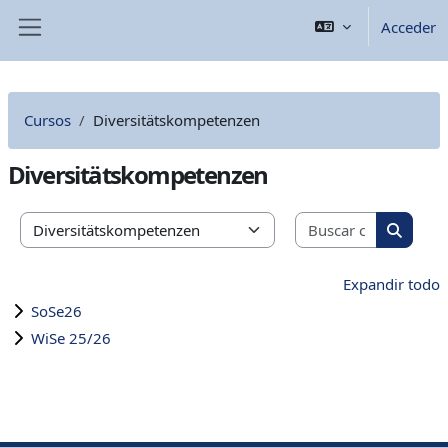
Salta al contenido principal
Acceder
Panel lateral
Cursos
Diversitätskompetenzen
Diversitätskompetenzen
Buscar cu
Categorías
Buscar 
Expandir todo
SoSe26
WiSe 25/26