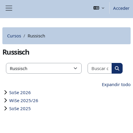
Salta al contenido principal
Acceder
Panel lateral
Cursos
Russisch
Russisch
Buscar cu
Categorías
Buscar 
Expandir todo
SoSe 2026
WiSe 2025/26
SoSe 2025