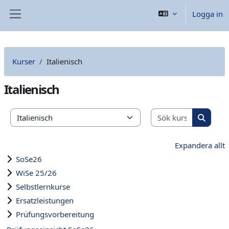
Gå direkt till huvudinnehåll
Logga in
Sidopanel
Kurser
Italienisch
Italienisch
Sök kurse
Kurskategorier
Sök kur
Expandera allt
SoSe26
WiSe 25/26
Selbstlernkurse
Ersatzleistungen
Prüfungsvorbereitung